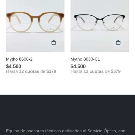
Mytho 8600-2
Mytho 8030-C1
$
4.500
$
4.500
Hasta
12 cuotas
de
$379
Hasta
12 cuotas
de
$379
Equipo de asesores técnicos dedicados al Servicio Óptico, con