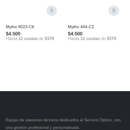
Mytho 8023-C6
Mytho 404-C2
$
4.500
$
4.500
Hasta
12 cuotas
de
$379
Hasta
12 cuotas
de
$379
Equipo de asesores técnicos dedicados al Servicio Óptico, con
una gestión profesional y personalizada.